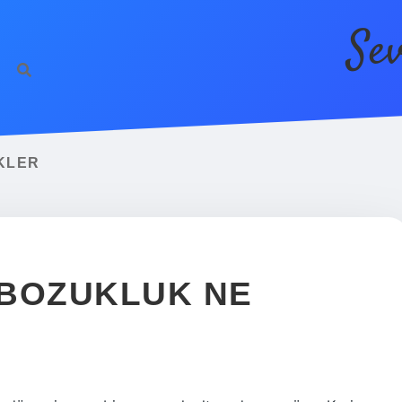
Se
htt
IKLER
 BOZUKLUK NE