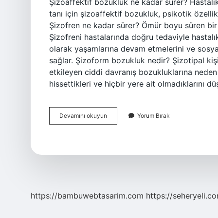
Şizoaffektif bozukluk ne kadar sürer? Hastalık
tanı için şizoaffektif bozukluk, psikotik özell
Şizofren ne kadar sürer? Ömür boyu süren bir ra
Şizofreni hastalarında doğru tedaviyle hastalık k
olarak yaşamlarına devam etmelerini ve sosyal i
sağlar. Şizoform bozukluk nedir? Şizotipal kişi
etkileyen ciddi davranış bozukluklarına neden ol
hissettikleri ve hiçbir yere ait olmadıklarını d
Şizofreniform
Devamını okuyun
Yorum Bırak
Bozukluk
Ne
Kadar
Sürer
https://bambuwebtasarim.com
https://seheryeli.c