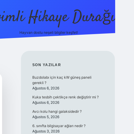
vimli Hikaye Durağı
Hayvan dostu neşeli bilgiler keşfet!
ps://betci.co/
vdcasino
vdcasino güncel giriş
betexper.xyz
tul
SIDEBAR
SON YAZILAR
Buzdolabı için kaç kW güneş paneli
gerekli ?
Ağustos 6, 2026
Kuka tesbih çektikçe renk değiştirir mi ?
Ağustos 6, 2026
Avcı kolu hangi galaksidedir ?
Ağustos 5, 2026
6. sınıfta bilgisayar ağları nedir ?
Ağustos 3, 2026