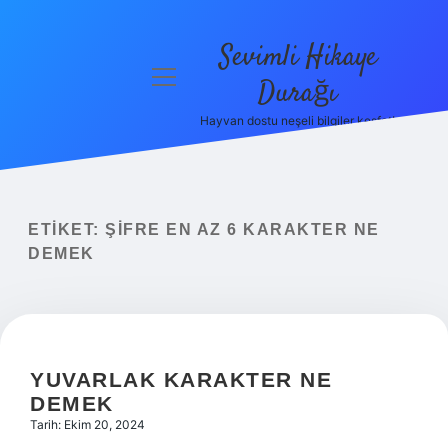
Sevimli Hikaye
menüyü
Durağı
aç
Hayvan dostu neşeli bilgiler keşfet!
Anasayfa
Gizlilik
Politikası
ETIKET:
ŞIFRE EN AZ 6 KARAKTER NE
Yasal Uyarı
DEMEK
Hakkımızda
YUVARLAK KARAKTER NE
DEMEK
Tarih: Ekim 20, 2024