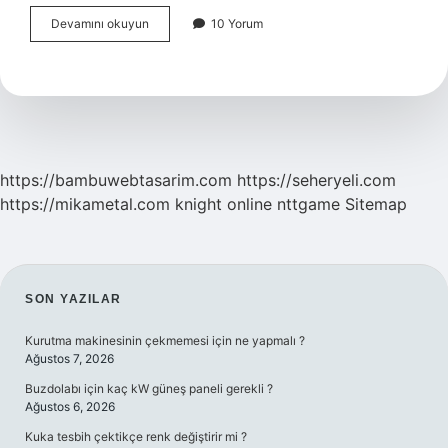
Yuvarlak
Devamını okuyun
10 Yorum
Karakter
Ne
Demek
https://bambuwebtasarim.com
https://seheryeli.com
https://mikametal.com
knight online
nttgame
Sitemap
SIDEBAR
SON YAZILAR
Kurutma makinesinin çekmemesi için ne yapmalı ?
Ağustos 7, 2026
Buzdolabı için kaç kW güneş paneli gerekli ?
Ağustos 6, 2026
Kuka tesbih çektikçe renk değiştirir mi ?