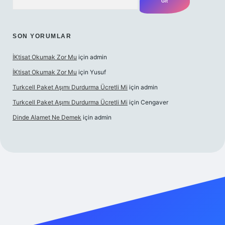
SON YORUMLAR
İKtisat Okumak Zor Mu
için
admin
İKtisat Okumak Zor Mu
için
Yusuf
Turkcell Paket Aşımı Durdurma Ücretli Mi
için
admin
Turkcell Paket Aşımı Durdurma Ücretli Mi
için
Cengaver
Dinde Alamet Ne Demek
için
admin
bet giriş