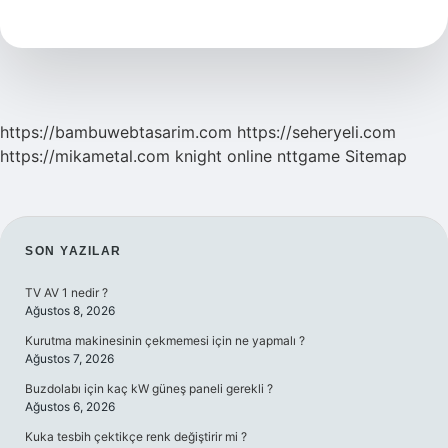
Bakım
Kremi
Ne
Işe
Yarar
https://bambuwebtasarim.com
https://seheryeli.com
https://mikametal.com
knight online
nttgame
Sitemap
SIDEBAR
SON YAZILAR
TV AV 1 nedir ?
Ağustos 8, 2026
Kurutma makinesinin çekmemesi için ne yapmalı ?
Ağustos 7, 2026
Buzdolabı için kaç kW güneş paneli gerekli ?
Ağustos 6, 2026
Kuka tesbih çektikçe renk değiştirir mi ?