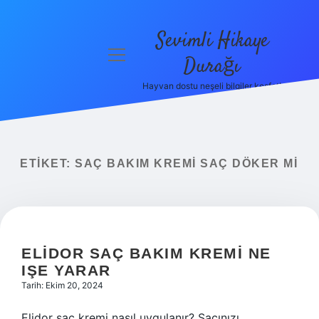
Sevimli Hikaye
menüyü
Durağı
aç
Hayvan dostu neşeli bilgiler keşfet!
Anasayfa
Gizlilik
Politikası
ETIKET:
SAÇ BAKIM KREMI SAÇ DÖKER MI
Yasal Uyarı
Hakkımızda
ELIDOR SAÇ BAKIM KREMI NE
IŞE YARAR
Tarih: Ekim 20, 2024
Elidor saç kremi nasıl uygulanır? Saçınızı