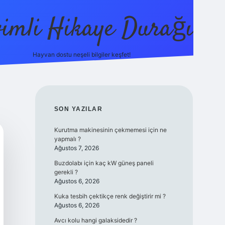
vimli Hikaye Durağı
Hayvan dostu neşeli bilgiler keşfet!
https://betci.co/
vdcasino
vdcasino güncel giriş
betexper
SIDEBAR
SON YAZILAR
Kurutma makinesinin çekmemesi için ne
yapmalı ?
Ağustos 7, 2026
Buzdolabı için kaç kW güneş paneli
gerekli ?
Ağustos 6, 2026
Kuka tesbih çektikçe renk değiştirir mi ?
Ağustos 6, 2026
Avcı kolu hangi galaksidedir ?