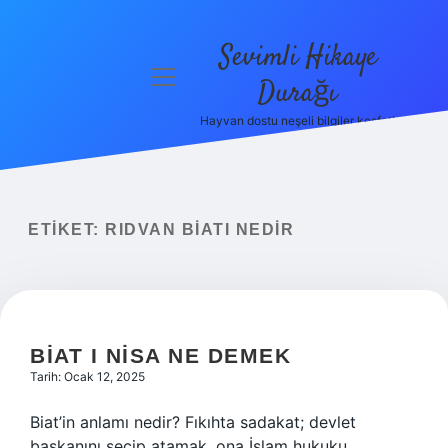
Sevimli Hikaye
menüyü
Durağı
aç
Hayvan dostu neşeli bilgiler keşfet!
Anasayfa
Gizlilik
Politikası
ETIKET:
RIDVAN BIATI NEDIR
Yasal Uyarı
Hakkımızda
BIAT I NISA NE DEMEK
Tarih: Ocak 12, 2025
Biat’in anlamı nedir? Fıkıhta sadakat; devlet
başkanını seçip atamak, ona İslam hukuku