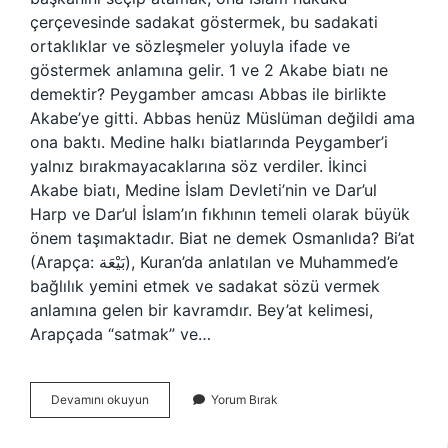
çerçevesinde sadakat göstermek, bu sadakati
ortaklıklar ve sözleşmeler yoluyla ifade ve
göstermek anlamına gelir. 1 ve 2 Akabe biatı ne
demektir? Peygamber amcası Abbas ile birlikte
Akabe’ye gitti. Abbas henüz Müslüman değildi ama
ona baktı. Medine halkı biatlarında Peygamber’i
yalnız bırakmayacaklarına söz verdiler. İkinci
Akabe biatı, Medine İslam Devleti’nin ve Dar’ul
Harp ve Dar’ul İslam’ın fıkhının temeli olarak büyük
önem taşımaktadır. Biat ne demek Osmanlıda? Bi’at
(Arapça: بَيْعَة), Kuran’da anlatılan ve Muhammed’e
bağlılık yemini etmek ve sadakat sözü vermek
anlamına gelen bir kavramdır. Bey’at kelimesi,
Arapçada “satmak” ve…
Biat
Devamını okuyun
Yorum Bırak
I
Nisa