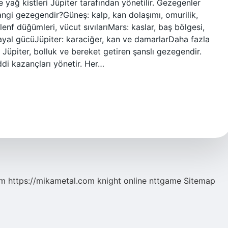
e yağ kistleri Jüpiter tarafından yönetilir. Gezegenler
angi gezegendir?Güneş: kalp, kan dolaşımı, omurilik,
 lenf düğümleri, vücut sıvılarıMars: kaslar, baş bölgesi,
ayal gücüJüpiter: karaciğer, kan ve damarlarDaha fazla
üpiter, bolluk ve bereket getiren şanslı gezegendir.
ddi kazançları yönetir. Her…
om
https://mikametal.com
knight online
nttgame
Sitemap