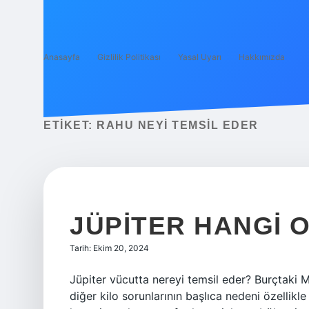
Anasayfa
Gizlilik Politikası
Yasal Uyarı
Hakkımızda
ETIKET:
RAHU NEYI TEMSIL EDER
JÜPITER HANGI 
Tarih: Ekim 20, 2024
Jüpiter vücutta nereyi temsil eder? Burçtaki Ma
diğer kilo sorunlarının başlıca nedeni özellikle