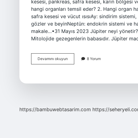
kesesi, pankreas, safra kesesi, karın bölgesi v
hangi organları temsil eder? 2. Hangi organ h
safra kesesi ve vücut ısısıAy: sindirim sistemi,
gözler ve beyinNeptün: endokrin sistemi ve h
makale…•31 Mayıs 2023 Jüpiter neyi yönetir? J
Mitolojide gezegenlerin babasıdır. Jüpiter ma
Jüpiter
Devamını okuyun
8 Yorum
Hangi
Organ
https://bambuwebtasarim.com
https://seheryeli.c