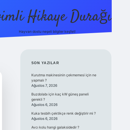
vimli Hikaye Durağı
Hayvan dostu neşeli bilgiler keşfet!
https://betci.co/
vdcasino
vdcasino güncel giriş
betexper
SIDEBAR
SON YAZILAR
Kurutma makinesinin çekmemesi için ne
yapmalı ?
Ağustos 7, 2026
Buzdolabı için kaç kW güneş paneli
gerekli ?
Ağustos 6, 2026
Kuka tesbih çektikçe renk değiştirir mi ?
Ağustos 6, 2026
Avcı kolu hangi galaksidedir ?