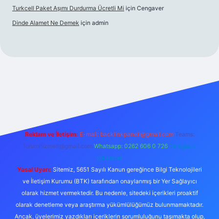
Turkcell Paket Aşımı Durdurma Ücretli Mi
için
Cengaver
Dinde Alamet Ne Demek
için
admin
betexper.xyz
tulipbet giriş
Reklam ve İletişim:
E-mail:
backlinkpaneli@gmail.com
Teams:
forumhizmeti@gmail.com
Whatsapp: 0262 606 0 726
Telegram:
@karabul
Yasal Uyarı:
Sitemiz, 5651 Sayılı Kanun gereğince Bilgi Teknolojileri
ve İletişim Kurumu (BTK) tarafından onaylanmış bir Yer Sağlayıcı
olarak hizmet vermektedir. Bu nedenle, sitedeki içerikleri proaktif
olarak denetleme veya araştırma yükümlülüğümüz bulunmamaktadır.
Ancak, üyelerimiz yazdıkları içeriklerin sorumluluğunu taşımakta olup,