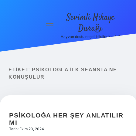
Sevimli Hikaye
menüyü
Durağı
aç
Hayvan dostu neşeli bilgiler keşfet!
Anasayfa
Gizlilik
Politikası
ETIKET:
PSIKOLOGLA ILK SEANSTA NE
Yasal Uyarı
KONUŞULUR
Hakkımızda
PSIKOLOĞA HER ŞEY ANLATILIR
MI
Tarih: Ekim 20, 2024