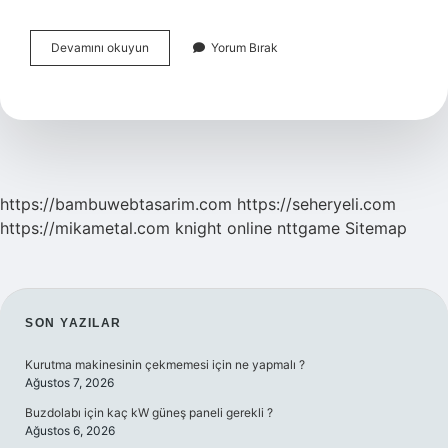
Psikoloğa
Devamını okuyun
Yorum Bırak
Her
Şey
Anlatılır
Mı
https://bambuwebtasarim.com
https://seheryeli.com
https://mikametal.com
knight online
nttgame
Sitemap
SIDEBAR
SON YAZILAR
Kurutma makinesinin çekmemesi için ne yapmalı ?
Ağustos 7, 2026
Buzdolabı için kaç kW güneş paneli gerekli ?
Ağustos 6, 2026