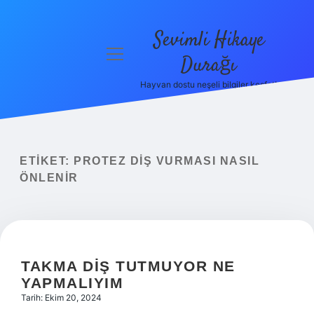
Sevimli Hikaye
menüyü
Durağı
aç
Hayvan dostu neşeli bilgiler keşfet!
Anasayfa
Gizlilik
Politikası
ETIKET:
PROTEZ DIŞ VURMASI NASIL
Yasal Uyarı
ÖNLENIR
Hakkımızda
TAKMA DIŞ TUTMUYOR NE
YAPMALIYIM
Tarih: Ekim 20, 2024