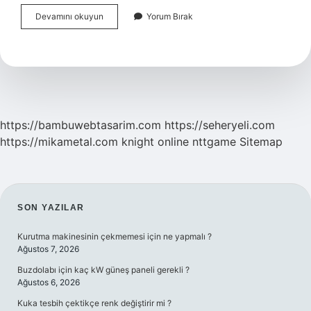
Takma
Devamını okuyun
Yorum Bırak
Diş
Tutmuyor
Ne
Yapmalıyım
https://bambuwebtasarim.com
https://seheryeli.com
https://mikametal.com
knight online
nttgame
Sitemap
SIDEBAR
SON YAZILAR
Kurutma makinesinin çekmemesi için ne yapmalı ?
Ağustos 7, 2026
Buzdolabı için kaç kW güneş paneli gerekli ?
Ağustos 6, 2026
Kuka tesbih çektikçe renk değiştirir mi ?