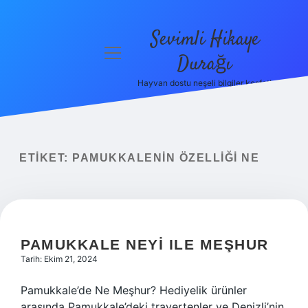
Sevimli Hikaye
menüyü
Durağı
aç
Hayvan dostu neşeli bilgiler keşfet!
Anasayfa
Gizlilik
Politikası
ETIKET:
PAMUKKALENIN ÖZELLIĞI NE
Yasal Uyarı
Hakkımızda
PAMUKKALE NEYI ILE MEŞHUR
Tarih: Ekim 21, 2024
Pamukkale’de Ne Meşhur? Hediyelik ürünler
arasında Pamukkale’deki travertenler ve Denizli’nin