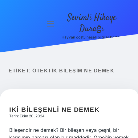
Sevimli Hikaye
menüyü
Durağı
aç
Hayvan dostu neşeli bilgiler keşfet!
Anasayfa
Gizlilik
Politikası
ETIKET:
ÖTEKTIK BILEŞIM NE DEMEK
Yasal Uyarı
Hakkımızda
IKI BILEŞENLI NE DEMEK
Tarih: Ekim 20, 2024
Bileşendir ne demek? Bir bileşen veya çeşni, bir
karışımın parçası olan bir maddedir. Örneğin yemek