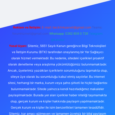
ş
betexper.xyz
tulipbet giriş
Reklam ve İletişim:
E-mail:
backlinkpaneli@gmail.com
Teams:
forumhizmeti@gmail.com
Whatsapp: 0262 606 0 726
Telegram:
@karabul
Yasal Uyarı:
Sitemiz, 5651 Sayılı Kanun gereğince Bilgi Teknolojileri
ve İletişim Kurumu (BTK) tarafından onaylanmış bir Yer Sağlayıcı
olarak hizmet vermektedir. Bu nedenle, sitedeki içerikleri proaktif
olarak denetleme veya araştırma yükümlülüğümüz bulunmamaktadır.
Ancak, üyelerimiz yazdıkları içeriklerin sorumluluğunu taşımakta olup,
siteye üye olarak bu sorumluluğu kabul etmiş sayılırlar. Bu internet
sitesi, herhangi bir marka, kurum veya şahıs şirketi ile hiçbir bağlantısı
bulunmamaktadır. Sitede yalnızca kendi hazırladığımız makaleler
paylaşılmaktadır. Burada yer alan içerikler haber niteliği taşımamakta
olup, gerçek kurum ve kişiler hakkında paylaşım yapılmamaktadır.
Gerçek kurum ve kişiler ile isim benzerlikleri tamamen tesadüfidir.
Sitemiz, kar amacı gütmeyen ve tamamen ücretsiz bir bilgi paylaşım