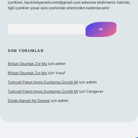
içerikleri,
backlinkpanelicomtr@gmail.com
adresine bildirmeniz halinde,
ilgili içerikler yasal süre içerisinde sitemizden kaldırılacaktır.
Arama
SON YORUMLAR
İKtisat Okumak Zor Mu
için
admin
İKtisat Okumak Zor Mu
için
Yusuf
Turkcell Paket Aşımı Durdurma Ücretli Mi
için
admin
Turkcell Paket Aşımı Durdurma Ücretli Mi
için
Cengaver
Dinde Alamet Ne Demek
için
admin