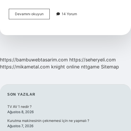
Değerlendirme
Devamını okuyun
14 Yorum
Kavramı
Nedir
https://bambuwebtasarim.com
https://seheryeli.com
https://mikametal.com
knight online
nttgame
Sitemap
SIDEBAR
SON YAZILAR
TV AV 1 nedir ?
Ağustos 8, 2026
Kurutma makinesinin çekmemesi için ne yapmalı ?
Ağustos 7, 2026