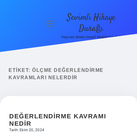
Sevimli Hikaye
menüyü
Durağı
aç
Hayvan dostu neşeli bilgiler keşfet!
Anasayfa
Gizlilik
Politikası
ETIKET:
ÖLÇME DEĞERLENDIRME
Yasal Uyarı
KAVRAMLARI NELERDIR
Hakkımızda
DEĞERLENDIRME KAVRAMI
NEDIR
Tarih: Ekim 20, 2024