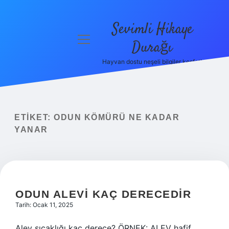
Sevimli Hikaye
menüyü
Durağı
aç
Hayvan dostu neşeli bilgiler keşfet!
Anasayfa
Gizlilik
Politikası
ETIKET:
ODUN KÖMÜRÜ NE KADAR
Yasal Uyarı
YANAR
Hakkımızda
ODUN ALEVI KAÇ DERECEDIR
Tarih: Ocak 11, 2025
Alev sıcaklığı kaç derece? ÖRNEK: ALEV hafif