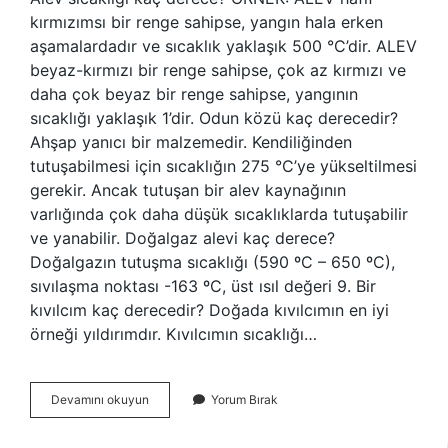
kırmızımsı bir renge sahipse, yangın hala erken
aşamalardadır ve sıcaklık yaklaşık 500 °C’dir. ALEV
beyaz-kırmızı bir renge sahipse, çok az kırmızı ve
daha çok beyaz bir renge sahipse, yangının
sıcaklığı yaklaşık 1’dir. Odun közü kaç derecedir?
Ahşap yanıcı bir malzemedir. Kendiliğinden
tutuşabilmesi için sıcaklığın 275 °C’ye yükseltilmesi
gerekir. Ancak tutuşan bir alev kaynağının
varlığında çok daha düşük sıcaklıklarda tutuşabilir
ve yanabilir. Doğalgaz alevi kaç derece?
Doğalgazın tutuşma sıcaklığı (590 ºC – 650 ºC),
sıvılaşma noktası -163 ºC, üst ısıl değeri 9. Bir
kıvılcım kaç derecedir? Doğada kıvılcımın en iyi
örneği yıldırımdır. Kıvılcımın sıcaklığı…
Odun
Devamını okuyun
Yorum Bırak
Alevi
Kaç