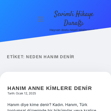
Sevimli Hikaye
menüyü
Durağı
aç
Hayvan dostu neşeli bilgiler keşfet!
Anasayfa
Gizlilik
Politikası
ETIKET:
NEDEN HANIM DENIR
Yasal Uyarı
Hakkımızda
HANIM ANNE KIMLERE DENIR
Tarih: Ocak 12, 2025
Hanım diye kime denir? Kadın. Hanım, Türk
toplumsal düzeninde bir hükümdar veya kraliçe