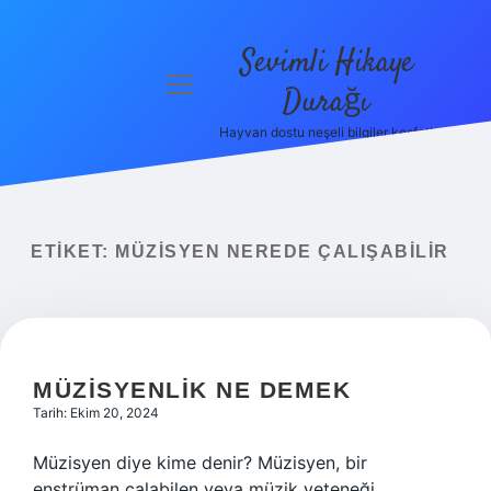
Sevimli Hikaye
menüyü
Durağı
aç
Hayvan dostu neşeli bilgiler keşfet!
Anasayfa
Gizlilik
Politikası
ETIKET:
MÜZISYEN NEREDE ÇALIŞABILIR
Yasal Uyarı
Hakkımızda
MÜZISYENLIK NE DEMEK
Tarih: Ekim 20, 2024
Müzisyen diye kime denir? Müzisyen, bir
enstrüman çalabilen veya müzik yeteneği