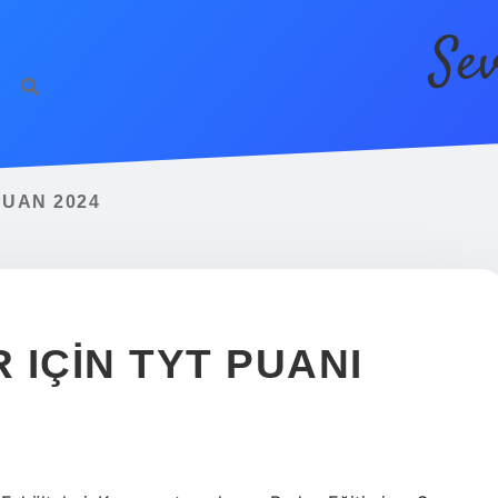
Se
https://betci.co/
PUAN 2024
 IÇIN TYT PUANI