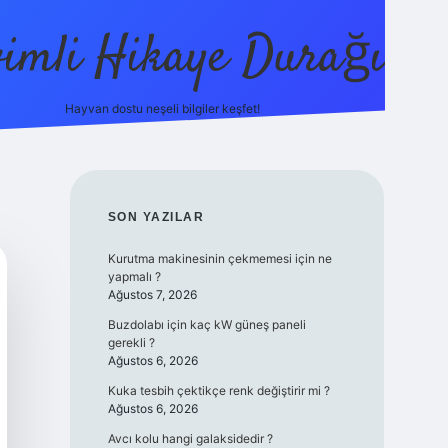
vimli Hikaye Durağı
Hayvan dostu neşeli bilgiler keşfet!
vdcasino
vdcasino güncel giriş
betexper.xyz
tulipbet giriş
SIDEBAR
SON YAZILAR
Kurutma makinesinin çekmemesi için ne
yapmalı ?
Ağustos 7, 2026
Buzdolabı için kaç kW güneş paneli
gerekli ?
Ağustos 6, 2026
Kuka tesbih çektikçe renk değiştirir mi ?
Ağustos 6, 2026
Avcı kolu hangi galaksidedir ?