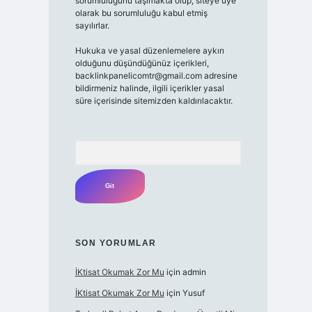
sorumluluğunu taşımakta olup, siteye üye
olarak bu sorumluluğu kabul etmiş
sayılırlar.
Hukuka ve yasal düzenlemelere aykırı
olduğunu düşündüğünüz içerikleri,
backlinkpanelicomtr@gmail.com
adresine
bildirmeniz halinde, ilgili içerikler yasal
süre içerisinde sitemizden kaldırılacaktır.
Arama
SON YORUMLAR
İKtisat Okumak Zor Mu
için
admin
İKtisat Okumak Zor Mu
için
Yusuf