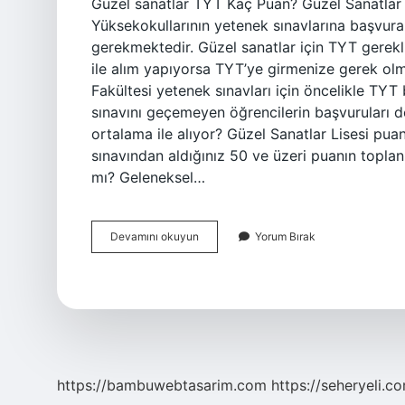
Güzel sanatlar TYT Kaç Puan? Güzel Sanatlar 
Yüksekokullarının yetenek sınavlarına başvura
gerekmektedir. Güzel sanatlar için TYT gerekl
ile alım yapıyorsa TYT’ye girmenize gerek ol
Fakültesi yetenek sınavları için öncelikle TY
sınavını geçemeyen öğrencilerin başvuruları 
ortalama ile alıyor? Güzel Sanatlar Lisesi pua
sınavından aldığınız 50 ve üzeri puanın toplan
mı? Geleneksel…
Güzel
Devamını okuyun
Yorum Bırak
Sanatlar
Için
Tyt
Puanı
Kaç
Olmalı
https://bambuwebtasarim.com
https://seheryeli.c