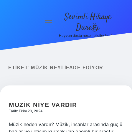
Sevimli Hikaye
menüyü
Durağı
aç
Hayvan dostu neşeli bilgiler keşfet!
Anasayfa
Gizlilik
Politikası
ETIKET:
MÜZIK NEYI IFADE EDIYOR
Yasal Uyarı
Hakkımızda
MÜZIK NIYE VARDIR
Tarih: Ekim 20, 2024
Müzik neden vardır? Müzik, insanlar arasında güçlü
bağlar ve iletişim kurmak için önemli bir araçtır.