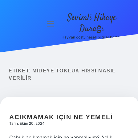
Sevimli Hikaye
menüyü
Durağı
aç
Hayvan dostu neşeli bilgiler keşfet!
Anasayfa
Gizlilik
Politikası
ETIKET:
MIDEYE TOKLUK HISSI NASIL
Yasal Uyarı
VERILIR
Hakkımızda
ACIKMAMAK IÇIN NE YEMELI
Tarih: Ekim 20, 2024
Çabuk acıkmamak için ne yapmalıyım? Açlık