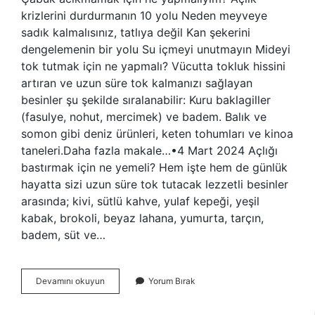
krizlerini durdurmanın 10 yolu Neden meyveye
sadık kalmalısınız, tatlıya değil Kan şekerini
dengelemenin bir yolu Su içmeyi unutmayın Mideyi
tok tutmak için ne yapmalı? Vücutta tokluk hissini
artıran ve uzun süre tok kalmanızı sağlayan
besinler şu şekilde sıralanabilir: Kuru baklagiller
(fasulye, nohut, mercimek) ve badem. Balık ve
somon gibi deniz ürünleri, keten tohumları ve kinoa
taneleri.Daha fazla makale…•4 Mart 2024 Açlığı
bastırmak için ne yemeli? Hem işte hem de günlük
hayatta sizi uzun süre tok tutacak lezzetli besinler
arasında; kivi, sütlü kahve, yulaf kepeği, yeşil
kabak, brokoli, beyaz lahana, yumurta, tarçın,
badem, süt ve…
Acıkmamak
Devamını okuyun
Yorum Bırak
Için
Ne