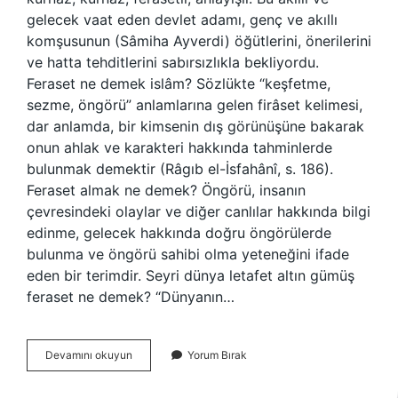
gelecek vaat eden devlet adamı, genç ve akıllı
komşusunun (Sâmiha Ayverdi) öğütlerini, önerilerini
ve hatta tehditlerini sabırsızlıkla bekliyordu.
Feraset ne demek islâm? Sözlükte “keşfetme,
sezme, öngörü” anlamlarına gelen firâset kelimesi,
dar anlamda, bir kimsenin dış görünüşüne bakarak
onun ahlak ve karakteri hakkında tahminlerde
bulunmak demektir (Râgıb el-İsfahânî, s. 186).
Feraset almak ne demek? Öngörü, insanın
çevresindeki olaylar ve diğer canlılar hakkında bilgi
edinme, gelecek hakkında doğru öngörülerde
bulunma ve öngörü sahibi olma yeteneğini ifade
eden bir terimdir. Seyri dünya letafet altın gümüş
feraset ne demek? “Dünyanın…
Ferasetli
Devamını okuyun
Yorum Bırak
Ne
De