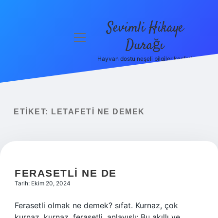
Sevimli Hikaye
menüyü
Durağı
aç
Hayvan dostu neşeli bilgiler keşfet!
Anasayfa
Gizlilik
Politikası
ETIKET:
LETAFETI NE DEMEK
Yasal Uyarı
Hakkımızda
FERASETLI NE DE
Tarih: Ekim 20, 2024
Ferasetli olmak ne demek? sıfat. Kurnaz, çok
kurnaz, kurnaz, ferasetli, anlayışlı: Bu akıllı ve