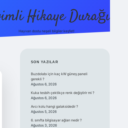
vimli Hikaye Durağı
Hayvan dostu neşeli bilgiler keşfet!
https://betci.co/
vdcasino
vdcasino güncel giriş
betexper
SIDEBAR
SON YAZILAR
Buzdolabı için kaç kW güneş paneli
gerekli ?
Ağustos 6, 2026
Kuka tesbih çektikçe renk değiştirir mi ?
Ağustos 6, 2026
Avcı kolu hangi galaksidedir ?
Ağustos 5, 2026
6. sınıfta bilgisayar ağları nedir ?
Ağustos 3, 2026