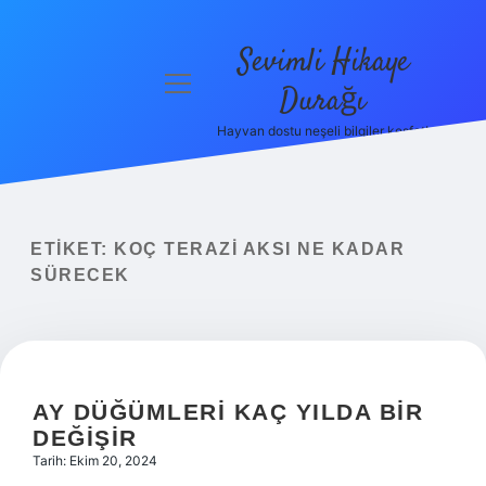
Sevimli Hikaye
menüyü
Durağı
aç
Hayvan dostu neşeli bilgiler keşfet!
Anasayfa
Gizlilik
Politikası
ETIKET:
KOÇ TERAZI AKSI NE KADAR
Yasal Uyarı
SÜRECEK
Hakkımızda
AY DÜĞÜMLERI KAÇ YILDA BIR
DEĞIŞIR
Tarih: Ekim 20, 2024