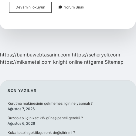
Ay
Devamını okuyun
Yorum Bırak
Düğümleri
Kaç
Yılda
Bir
Değişir
https://bambuwebtasarim.com
https://seheryeli.com
https://mikametal.com
knight online
nttgame
Sitemap
SIDEBAR
SON YAZILAR
Kurutma makinesinin çekmemesi için ne yapmalı ?
Ağustos 7, 2026
Buzdolabı için kaç kW güneş paneli gerekli ?
Ağustos 6, 2026
Kuka tesbih çektikçe renk değiştirir mi ?