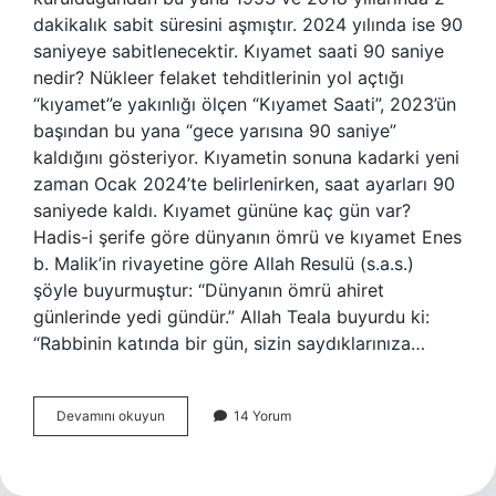
dakikalık sabit süresini aşmıştır. 2024 yılında ise 90
saniyeye sabitlenecektir. Kıyamet saati 90 saniye
nedir? Nükleer felaket tehditlerinin yol açtığı
“kıyamet”e yakınlığı ölçen “Kıyamet Saati”, 2023’ün
başından bu yana “gece yarısına 90 saniye”
kaldığını gösteriyor. Kıyametin sonuna kadarki yeni
zaman Ocak 2024’te belirlenirken, saat ayarları 90
saniyede kaldı. Kıyamet gününe kaç gün var?
Hadis-i şerife göre dünyanın ömrü ve kıyamet Enes
b. Malik’in rivayetine göre Allah Resulü (s.a.s.)
şöyle buyurmuştur: “Dünyanın ömrü ahiret
günlerinde yedi gündür.” Allah Teala buyurdu ki:
“Rabbinin katında bir gün, sizin saydıklarınıza…
Kıyamet
Devamını okuyun
14 Yorum
Saati
Kaç