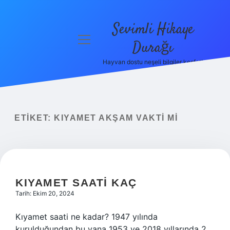
Sevimli Hikaye
menüyü
Durağı
aç
Hayvan dostu neşeli bilgiler keşfet!
Anasayfa
Gizlilik
Politikası
ETIKET:
KIYAMET AKŞAM VAKTI MI
Yasal Uyarı
Hakkımızda
KIYAMET SAATI KAÇ
Tarih: Ekim 20, 2024
Kıyamet saati ne kadar? 1947 yılında
kurulduğundan bu yana 1953 ve 2018 yıllarında 2