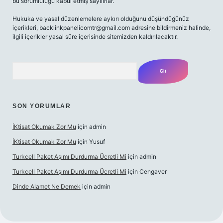
bu sorumluluğu kabul etmiş sayılırlar.
Hukuka ve yasal düzenlemelere aykırı olduğunu düşündüğünüz
içerikleri,
backlinkpanelicomtr@gmail.com
adresine bildirmeniz halinde,
ilgili içerikler yasal süre içerisinde sitemizden kaldırılacaktır.
Arama
SON YORUMLAR
İKtisat Okumak Zor Mu
için
admin
İKtisat Okumak Zor Mu
için
Yusuf
Turkcell Paket Aşımı Durdurma Ücretli Mi
için
admin
Turkcell Paket Aşımı Durdurma Ücretli Mi
için
Cengaver
Dinde Alamet Ne Demek
için
admin