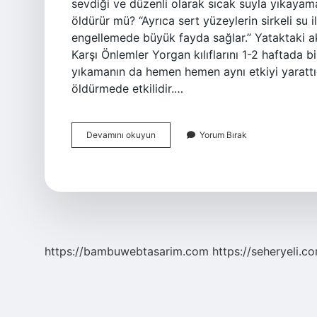
sevdiği ve düzenli olarak sıcak suyla yıkayamay
öldürür mü? “Ayrıca sert yüzeylerin sirkeli su 
engellemede büyük fayda sağlar.” Yataktaki ak
Karşı Önlemler Yorgan kılıflarını 1-2 haftada b
yıkamanın da hemen hemen aynı etkiyi yarattığı
öldürmede etkilidir.…
Vücut
Devamını okuyun
Yorum Bırak
Akarları
Nasıl
Temizlenir
https://bambuwebtasarim.com
https://seheryeli.c