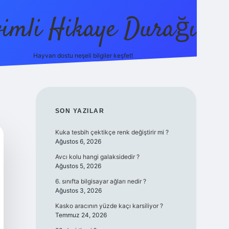
vimli Hikaye Durağı
Hayvan dostu neşeli bilgiler keşfet!
https://betci.co/
vdcasino
vdcasino güncel giriş
betexper
SIDEBAR
SON YAZILAR
Kuka tesbih çektikçe renk değiştirir mi ?
Ağustos 6, 2026
Avcı kolu hangi galaksidedir ?
Ağustos 5, 2026
6. sınıfta bilgisayar ağları nedir ?
Ağustos 3, 2026
Kasko aracının yüzde kaçı karsiliyor ?
Temmuz 24, 2026