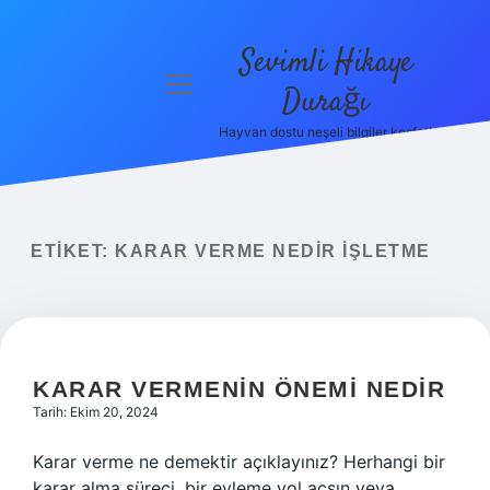
Sevimli Hikaye
menüyü
Durağı
aç
Hayvan dostu neşeli bilgiler keşfet!
Anasayfa
Gizlilik
Politikası
ETIKET:
KARAR VERME NEDIR IŞLETME
Yasal Uyarı
Hakkımızda
KARAR VERMENIN ÖNEMI NEDIR
Tarih: Ekim 20, 2024
Karar verme ne demektir açıklayınız? Herhangi bir
karar alma süreci, bir eyleme yol açsın veya