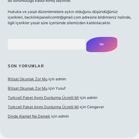
bu sorumluluğu kabul etmiş sayılırlar.
Hukuka ve yasal düzenlemelere aykırı olduğunu düşündüğünüz
içerikleri,
backlinkpanelicomtr@gmail.com
adresine bildirmeniz halinde,
ilgili içerikler yasal süre içerisinde sitemizden kaldırılacaktır.
Arama
SON YORUMLAR
İKtisat Okumak Zor Mu
için
admin
İKtisat Okumak Zor Mu
için
Yusuf
Turkcell Paket Aşımı Durdurma Ücretli Mi
için
admin
Turkcell Paket Aşımı Durdurma Ücretli Mi
için
Cengaver
Dinde Alamet Ne Demek
için
admin