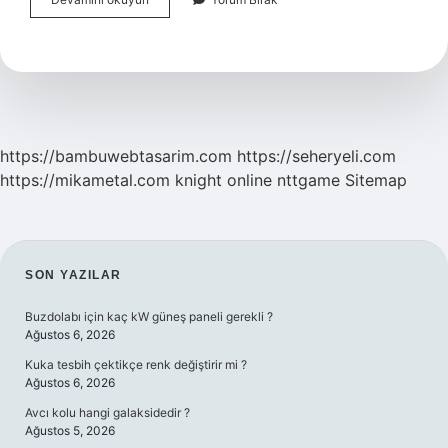
Olan
Insan
Kaç
Gün
Yatar
https://bambuwebtasarim.com
https://seheryeli.com
https://mikametal.com
knight online
nttgame
Sitemap
SIDEBAR
SON YAZILAR
Buzdolabı için kaç kW güneş paneli gerekli ?
Ağustos 6, 2026
Kuka tesbih çektikçe renk değiştirir mi ?
Ağustos 6, 2026
Avcı kolu hangi galaksidedir ?
Ağustos 5, 2026