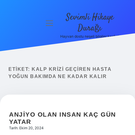
Sevimli Hikaye
menüyü
Durağı
aç
Hayvan dostu neşeli bilgiler keşfet!
Anasayfa
Gizlilik
Politikası
ETIKET:
KALP KRIZI GEÇIREN HASTA
Yasal Uyarı
YOĞUN BAKIMDA NE KADAR KALIR
Hakkımızda
ANJIYO OLAN INSAN KAÇ GÜN
YATAR
Tarih: Ekim 20, 2024