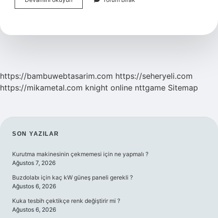
Çiçeği
Kaç
Derece
Soğuğa
Dayanır
https://bambuwebtasarim.com
https://seheryeli.com
https://mikametal.com
knight online
nttgame
Sitemap
SIDEBAR
SON YAZILAR
Kurutma makinesinin çekmemesi için ne yapmalı ?
Ağustos 7, 2026
Buzdolabı için kaç kW güneş paneli gerekli ?
Ağustos 6, 2026
Kuka tesbih çektikçe renk değiştirir mi ?
Ağustos 6, 2026