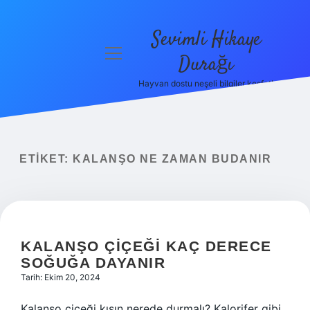
Sevimli Hikaye
menüyü
Durağı
aç
Hayvan dostu neşeli bilgiler keşfet!
Anasayfa
Gizlilik
Politikası
ETIKET:
KALANŞO NE ZAMAN BUDANIR
Yasal Uyarı
Hakkımızda
KALANŞO ÇIÇEĞI KAÇ DERECE
SOĞUĞA DAYANIR
Tarih: Ekim 20, 2024
Kalanşo çiçeği kışın nerede durmalı? Kalorifer gibi