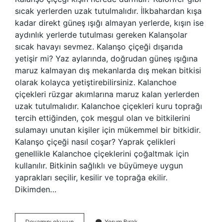
sıcak yerlerden uzak tutulmalıdır. İlkbahardan kışa
kadar direkt güneş ışığı almayan yerlerde, kışın ise
aydınlık yerlerde tutulması gereken Kalanşolar
sıcak havayı sevmez. Kalanşo çiçeği dışarıda
yetişir mi? Yaz aylarında, doğrudan güneş ışığına
maruz kalmayan dış mekanlarda dış mekan bitkisi
olarak kolayca yetiştirebilirsiniz. Kalanchoe
çiçekleri rüzgar akımlarına maruz kalan yerlerden
uzak tutulmalıdır. Kalanchoe çiçekleri kuru toprağı
tercih ettiğinden, çok meşgul olan ve bitkilerini
sulamayı unutan kişiler için mükemmel bir bitkidir.
Kalanşo çiçeği nasıl coşar? Yaprak çelikleri
genellikle Kalanchoe çiçeklerini çoğaltmak için
kullanılır. Bitkinin sağlıklı ve büyümeye uygun
yaprakları seçilir, kesilir ve toprağa ekilir.
Dikimden…
Kalanşo
Devamını okuyun
Yorum Bırak