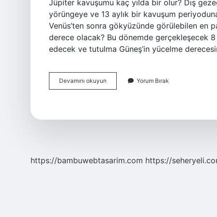
Jüpiter kavuşumu kaç yılda bir olur? Dış gezege
yörüngeye ve 13 aylık bir kavuşum periyoduna s
Venüs’ten sonra gökyüzünde görülebilen en p
derece olacak? Bu dönemde gerçekleşecek 8 
edecek ve tutulma Güneş’in yücelme dereces
Jüpiter
Devamını okuyun
Yorum Bırak
Kavuşumu
Ne
Zaman
https://bambuwebtasarim.com
https://seheryeli.c