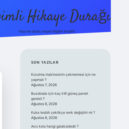
vimli Hikaye Durağı
Hayvan dostu neşeli bilgiler keşfet!
https://betci.co/
vdcasino
vdcasino güncel giriş
betexpe
SIDEBAR
SON YAZILAR
Kurutma makinesinin çekmemesi için ne
yapmalı ?
Ağustos 7, 2026
Buzdolabı için kaç kW güneş paneli
gerekli ?
Ağustos 6, 2026
Kuka tesbih çektikçe renk değiştirir mi ?
Ağustos 6, 2026
Avcı kolu hangi galaksidedir ?