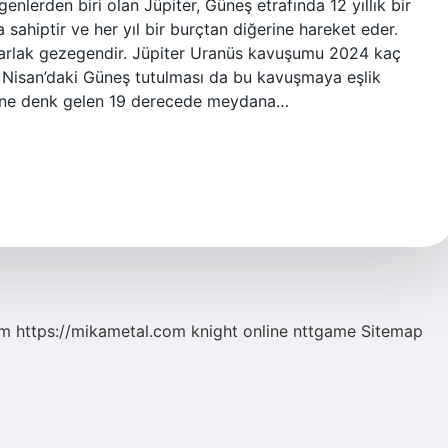
nlerden biri olan Jüpiter, Güneş etrafında 12 yıllık bir
ahiptir ve her yıl bir burçtan diğerine hareket eder.
arlak gezegendir. Jüpiter Uranüs kavuşumu 2024 kaç
Nisan’daki Güneş tutulması da bu kavuşmaya eşlik
ine denk gelen 19 derecede meydana…
om
https://mikametal.com
knight online
nttgame
Sitemap