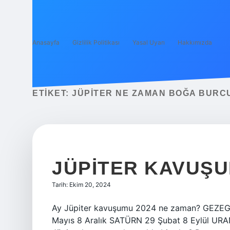
Anasayfa
Gizlilik Politikası
Yasal Uyarı
Hakkımızda
ETIKET:
JÜPITER NE ZAMAN BOĞA BURC
JÜPITER KAVUŞ
Tarih: Ekim 20, 2024
Ay Jüpiter kavuşumu 2024 ne zaman? GEZEG
Mayıs 8 Aralık SATÜRN 29 Şubat 8 ​​Eylül UR