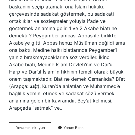
başkanını seçip atamak, ona İslam hukuku
çerçevesinde sadakat göstermek, bu sadakati
ortaklıklar ve sözleşmeler yoluyla ifade ve
göstermek anlamına gelir. 1 ve 2 Akabe biatı ne
demektir? Peygamber amcası Abbas ile birlikte
Akabe’ye gitti. Abbas henüz Müslüman değildi ama
ona baktı. Medine halkı biatlarında Peygamber’i
yalnız bırakmayacaklarına söz verdiler. İkinci
Akabe biatı, Medine İslam Devleti’nin ve Dar’ul
Harp ve Dar’ul İslam’ın fıkhının temeli olarak büyük
önem taşımaktadır. Biat ne demek Osmanlıda? Bi’at
(Arapça: بَيْعَة), Kuran’da anlatılan ve Muhammed’e
bağlılık yemini etmek ve sadakat sözü vermek
anlamına gelen bir kavramdır. Bey’at kelimesi,
Arapçada “satmak” ve…
Biat
Devamını okuyun
Yorum Bırak
I