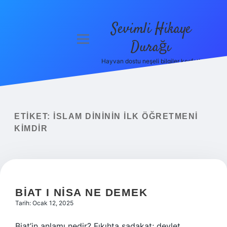
Sevimli Hikaye
menüyü
Durağı
aç
Hayvan dostu neşeli bilgiler keşfet!
Anasayfa
Gizlilik
Politikası
ETIKET:
İSLAM DINININ ILK ÖĞRETMENI
Yasal Uyarı
KIMDIR
Hakkımızda
BIAT I NISA NE DEMEK
Tarih: Ocak 12, 2025
Biat’in anlamı nedir? Fıkıhta sadakat; devlet