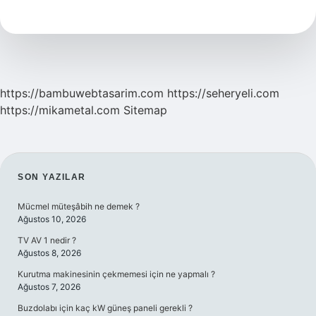
Nisa
Ne
Demek
https://bambuwebtasarim.com
https://seheryeli.com
https://mikametal.com
Sitemap
SIDEBAR
SON YAZILAR
Mücmel müteşâbih ne demek ?
Ağustos 10, 2026
TV AV 1 nedir ?
Ağustos 8, 2026
Kurutma makinesinin çekmemesi için ne yapmalı ?
Ağustos 7, 2026
Buzdolabı için kaç kW güneş paneli gerekli ?