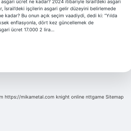
 asgari ücret ne kadar? 2024 itibariyle İsrail’deki asgari
 İsrail’deki işçilerin asgari gelir düzeyini belirlemede
 ne kadar? Bu onun açık seçim vaadiydi, dedi ki: “Yılda
yüksek enflasyonla, dört kez güncellemek de
sgari ücret 17.000 2 lira…
om
https://mikametal.com
knight online
nttgame
Sitemap