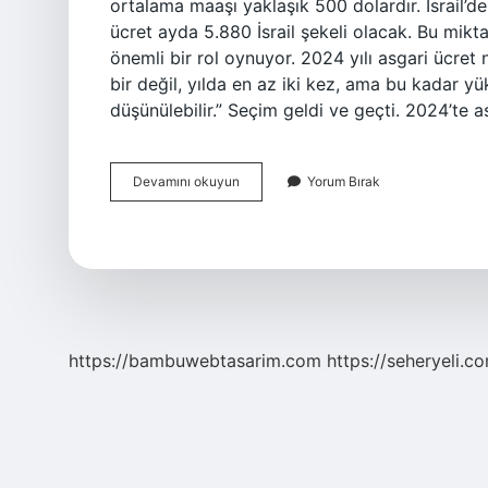
ortalama maaşı yaklaşık 500 dolardır. İsrail’de
ücret ayda 5.880 İsrail şekeli olacak. Bu miktar,
önemli bir rol oynuyor. 2024 yılı asgari ücret
bir değil, yılda en az iki kez, ama bu kadar 
düşünülebilir.” Seçim geldi ve geçti. 2024’te a
Iran
Devamını okuyun
Yorum Bırak
Asgari
Ucreti
Ne
Kadar
https://bambuwebtasarim.com
https://seheryeli.c