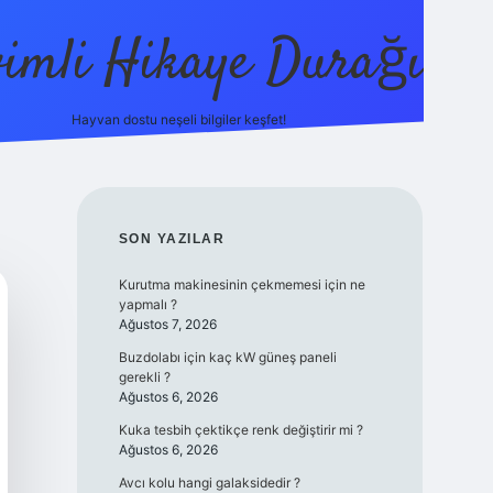
vimli Hikaye Durağı
Hayvan dostu neşeli bilgiler keşfet!
https://betci.co/
vdcasino
vdcasino güncel giriş
betexper
SIDEBAR
SON YAZILAR
Kurutma makinesinin çekmemesi için ne
yapmalı ?
Ağustos 7, 2026
Buzdolabı için kaç kW güneş paneli
gerekli ?
Ağustos 6, 2026
Kuka tesbih çektikçe renk değiştirir mi ?
Ağustos 6, 2026
Avcı kolu hangi galaksidedir ?