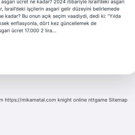
 asgari ücret ne kadar? 2024 itibariyle İsrail’deki asgari
 İsrail’deki işçilerin asgari gelir düzeyini belirlemede
 ne kadar? Bu onun açık seçim vaadiydi, dedi ki: “Yılda
yüksek enflasyonla, dört kez güncellemek de
sgari ücret 17.000 2 lira…
om
https://mikametal.com
knight online
nttgame
Sitemap