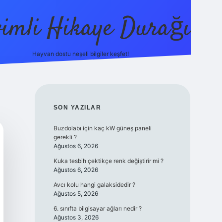
vimli Hikaye Durağı
Hayvan dostu neşeli bilgiler keşfet!
https://betci.co/
vdcasino
vdcasino güncel giriş
betexper.
SIDEBAR
SON YAZILAR
Buzdolabı için kaç kW güneş paneli
gerekli ?
Ağustos 6, 2026
Kuka tesbih çektikçe renk değiştirir mi ?
Ağustos 6, 2026
Avcı kolu hangi galaksidedir ?
Ağustos 5, 2026
6. sınıfta bilgisayar ağları nedir ?
Ağustos 3, 2026