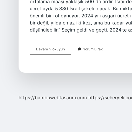
ortalama maaşı yaklaşık 500 dolardır. İsrail’de
ücret ayda 5.880 İsrail şekeli olacak. Bu miktar,
önemli bir rol oynuyor. 2024 yılı asgari ücret
bir değil, yılda en az iki kez, ama bu kadar 
düşünülebilir.” Seçim geldi ve geçti. 2024’te a
Iran
Devamını okuyun
Yorum Bırak
Asgari
Ucreti
Ne
Kadar
https://bambuwebtasarim.com
https://seheryeli.c