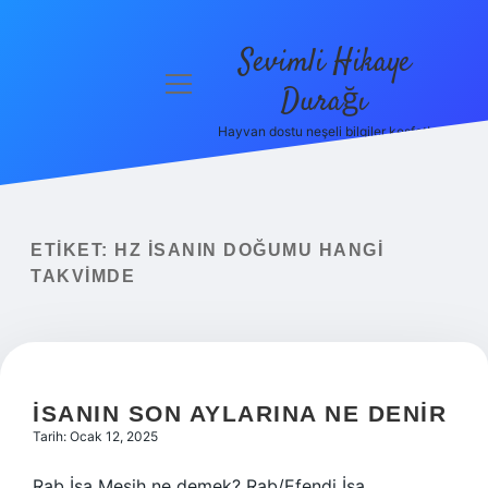
Sevimli Hikaye
menüyü
Durağı
aç
Hayvan dostu neşeli bilgiler keşfet!
Anasayfa
Gizlilik
Politikası
ETIKET:
HZ İSANIN DOĞUMU HANGI
Yasal Uyarı
TAKVIMDE
Hakkımızda
İSANIN SON AYLARINA NE DENIR
Tarih: Ocak 12, 2025
Rab İsa Mesih ne demek? Rab/Efendi İsa