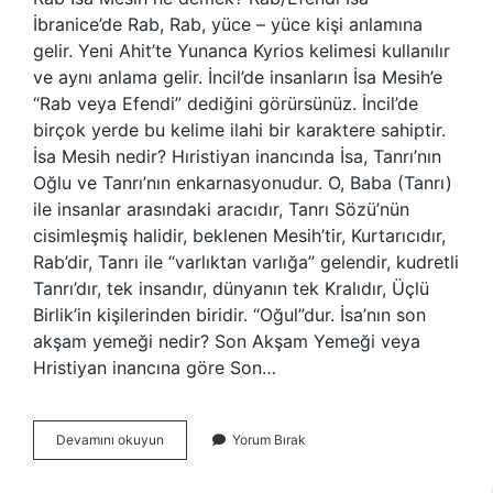
İbranice’de Rab, Rab, yüce – yüce kişi anlamına
gelir. Yeni Ahit’te Yunanca Kyrios kelimesi kullanılır
ve aynı anlama gelir. İncil’de insanların İsa Mesih’e
“Rab veya Efendi” dediğini görürsünüz. İncil’de
birçok yerde bu kelime ilahi bir karaktere sahiptir.
İsa Mesih nedir? Hıristiyan inancında İsa, Tanrı’nın
Oğlu ve Tanrı’nın enkarnasyonudur. O, Baba (Tanrı)
ile insanlar arasındaki aracıdır, Tanrı Sözü’nün
cisimleşmiş halidir, beklenen Mesih’tir, Kurtarıcıdır,
Rab’dir, Tanrı ile “varlıktan varlığa” gelendir, kudretli
Tanrı’dır, tek insandır, dünyanın tek Kralıdır, Üçlü
Birlik’in kişilerinden biridir. “Oğul”dur. İsa’nın son
akşam yemeği nedir? Son Akşam Yemeği veya
Hristiyan inancına göre Son…
İSanın
Devamını okuyun
Yorum Bırak
Son
Aylarına