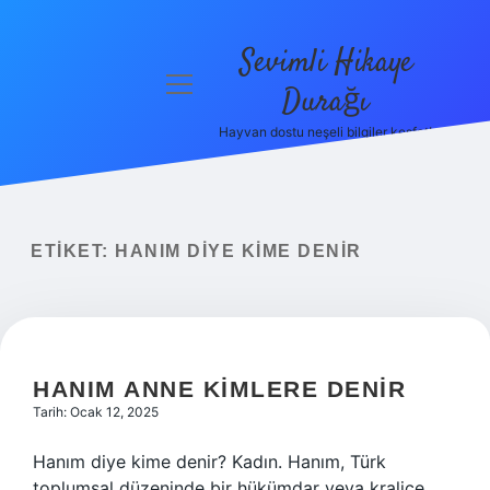
Sevimli Hikaye
menüyü
Durağı
aç
Hayvan dostu neşeli bilgiler keşfet!
Anasayfa
Gizlilik
Politikası
ETIKET:
HANIM DIYE KIME DENIR
Yasal Uyarı
Hakkımızda
HANIM ANNE KIMLERE DENIR
Tarih: Ocak 12, 2025
Hanım diye kime denir? Kadın. Hanım, Türk
toplumsal düzeninde bir hükümdar veya kraliçe