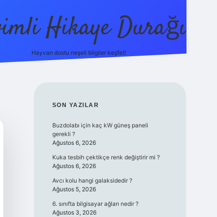
vimli Hikaye Durağı
Hayvan dostu neşeli bilgiler keşfet!
https://betci.co/
vdcasino
vdcasino güncel giriş
betexper
SIDEBAR
SON YAZILAR
Buzdolabı için kaç kW güneş paneli
gerekli ?
Ağustos 6, 2026
Kuka tesbih çektikçe renk değiştirir mi ?
Ağustos 6, 2026
Avcı kolu hangi galaksidedir ?
Ağustos 5, 2026
6. sınıfta bilgisayar ağları nedir ?
Ağustos 3, 2026