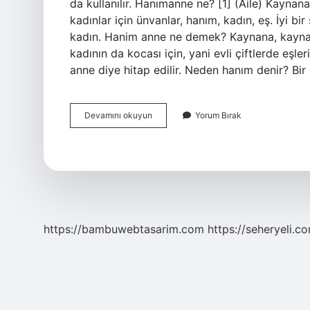
da kullanılır. Hanımanne ne? [1] (Aile) Kaynan
kadınlar için ünvanlar, hanım, kadın, eş. İyi b
kadın. Hanim anne ne demek? Kaynana, kaynana
kadının da kocası için, yani evli çiftlerde eşleri
anne diye hitap edilir. Neden hanım denir? Bi
Hanım
Devamını okuyun
Yorum Bırak
Anne
Kimlere
Denir
https://bambuwebtasarim.com
https://seheryeli.c