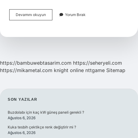
Güzel
Devamını okuyun
Yorum Bırak
Sanatlar
Için
Tyt
Puanı
Kaç
Olmalı
https://bambuwebtasarim.com
https://seheryeli.com
https://mikametal.com
knight online
nttgame
Sitemap
SIDEBAR
SON YAZILAR
Buzdolabı için kaç kW güneş paneli gerekli ?
Ağustos 6, 2026
Kuka tesbih çektikçe renk değiştirir mi ?
Ağustos 6, 2026