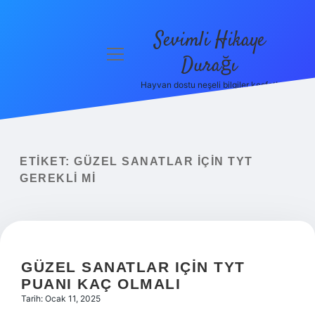
Sevimli Hikaye
menüyü
Durağı
aç
Hayvan dostu neşeli bilgiler keşfet!
Anasayfa
Gizlilik
Politikası
ETIKET:
GÜZEL SANATLAR IÇIN TYT
Yasal Uyarı
GEREKLI MI
Hakkımızda
GÜZEL SANATLAR IÇIN TYT
PUANI KAÇ OLMALI
Tarih: Ocak 11, 2025