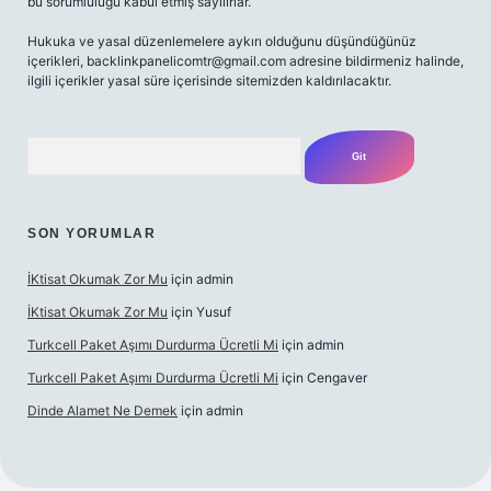
bu sorumluluğu kabul etmiş sayılırlar.
Hukuka ve yasal düzenlemelere aykırı olduğunu düşündüğünüz
içerikleri,
backlinkpanelicomtr@gmail.com
adresine bildirmeniz halinde,
ilgili içerikler yasal süre içerisinde sitemizden kaldırılacaktır.
Arama
SON YORUMLAR
İKtisat Okumak Zor Mu
için
admin
İKtisat Okumak Zor Mu
için
Yusuf
Turkcell Paket Aşımı Durdurma Ücretli Mi
için
admin
Turkcell Paket Aşımı Durdurma Ücretli Mi
için
Cengaver
Dinde Alamet Ne Demek
için
admin