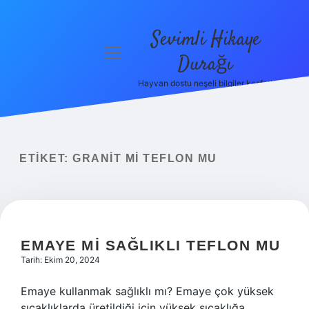
Sevimli Hikaye
menüyü
Durağı
aç
Hayvan dostu neşeli bilgiler keşfet!
Anasayfa
Gizlilik
Politikası
ETIKET:
GRANIT MI TEFLON MU
Yasal Uyarı
Hakkımızda
EMAYE MI SAĞLIKLI TEFLON MU
Tarih: Ekim 20, 2024
Emaye kullanmak sağlıklı mı? Emaye çok yüksek
sıcaklıklarda üretildiği için yüksek sıcaklığa