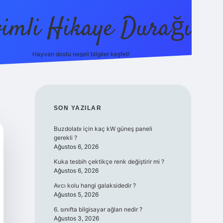
vimli Hikaye Durağı
Hayvan dostu neşeli bilgiler keşfet!
/
vdcasino
vdcasino güncel giriş
betexper.xyz
tulipbet giriş
SIDEBAR
SON YAZILAR
Buzdolabı için kaç kW güneş paneli
gerekli ?
Ağustos 6, 2026
Kuka tesbih çektikçe renk değiştirir mi ?
Ağustos 6, 2026
Avcı kolu hangi galaksidedir ?
Ağustos 5, 2026
6. sınıfta bilgisayar ağları nedir ?
Ağustos 3, 2026