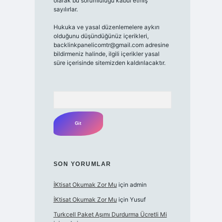
olarak bu sorumluluğu kabul etmiş
sayılırlar.
Hukuka ve yasal düzenlemelere aykırı
olduğunu düşündüğünüz içerikleri,
backlinkpanelicomtr@gmail.com
adresine
bildirmeniz halinde, ilgili içerikler yasal
süre içerisinde sitemizden kaldırılacaktır.
Arama
SON YORUMLAR
İKtisat Okumak Zor Mu
için
admin
İKtisat Okumak Zor Mu
için
Yusuf
Turkcell Paket Aşımı Durdurma Ücretli Mi