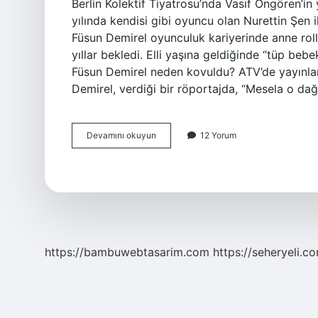
Berlin Kolektif Tiyatrosu’nda Vasıf Öngören’in
yılında kendisi gibi oyuncu olan Nurettin Şen 
Füsun Demirel oyunculuk kariyerinde anne roll
yıllar bekledi. Elli yaşına geldiğinde “tüp bebe
Füsun Demirel neden kovuldu? ATV’de yayınlana
Demirel, verdiği bir röportajda, “Mesela o dağ
Füsun
Devamını okuyun
12 Yorum
Demirel
Kaç
Dil
Biliyor
https://bambuwebtasarim.com
https://seheryeli.c