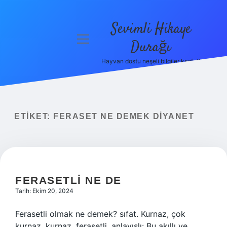
Sevimli Hikaye
menüyü
Durağı
aç
Hayvan dostu neşeli bilgiler keşfet!
Anasayfa
Gizlilik
Politikası
ETIKET:
FERASET NE DEMEK DIYANET
Yasal Uyarı
Hakkımızda
FERASETLI NE DE
Tarih: Ekim 20, 2024
Ferasetli olmak ne demek? sıfat. Kurnaz, çok
kurnaz, kurnaz, ferasetli, anlayışlı: Bu akıllı ve