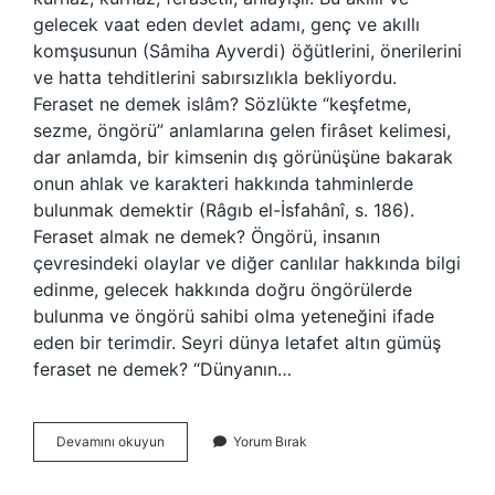
gelecek vaat eden devlet adamı, genç ve akıllı
komşusunun (Sâmiha Ayverdi) öğütlerini, önerilerini
ve hatta tehditlerini sabırsızlıkla bekliyordu.
Feraset ne demek islâm? Sözlükte “keşfetme,
sezme, öngörü” anlamlarına gelen firâset kelimesi,
dar anlamda, bir kimsenin dış görünüşüne bakarak
onun ahlak ve karakteri hakkında tahminlerde
bulunmak demektir (Râgıb el-İsfahânî, s. 186).
Feraset almak ne demek? Öngörü, insanın
çevresindeki olaylar ve diğer canlılar hakkında bilgi
edinme, gelecek hakkında doğru öngörülerde
bulunma ve öngörü sahibi olma yeteneğini ifade
eden bir terimdir. Seyri dünya letafet altın gümüş
feraset ne demek? “Dünyanın…
Ferasetli
Devamını okuyun
Yorum Bırak
Ne
De