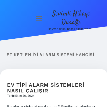
Sevimli Hikaye
menüyü
Durağı
aç
Hayvan dostu neşeli bilgiler keşfet!
Anasayfa
Gizlilik
Politikası
ETIKET:
EN IYI ALARM SISTEMI HANGISI
Yasal Uyarı
Hakkımızda
EV TIPI ALARM SISTEMLERI
NASIL ÇALIŞIR
Tarih: Ekim 20, 2024
Ev alarm sistemi nasıl çalışır? Gecikmeli alanların