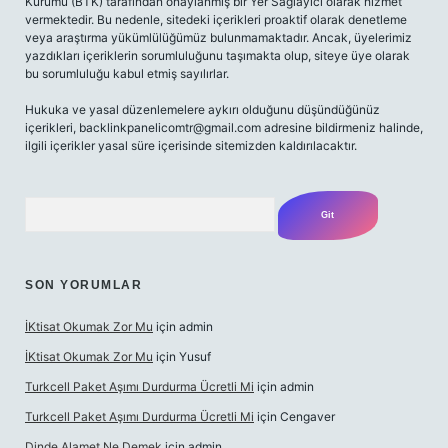
Kurumu (BTK) tarafından onaylanmış bir Yer Sağlayıcı olarak hizmet
vermektedir. Bu nedenle, sitedeki içerikleri proaktif olarak denetleme
veya araştırma yükümlülüğümüz bulunmamaktadır. Ancak, üyelerimiz
yazdıkları içeriklerin sorumluluğunu taşımakta olup, siteye üye olarak
bu sorumluluğu kabul etmiş sayılırlar.
Hukuka ve yasal düzenlemelere aykırı olduğunu düşündüğünüz
içerikleri,
backlinkpanelicomtr@gmail.com
adresine bildirmeniz halinde,
ilgili içerikler yasal süre içerisinde sitemizden kaldırılacaktır.
Arama
SON YORUMLAR
İKtisat Okumak Zor Mu
için
admin
İKtisat Okumak Zor Mu
için
Yusuf
Turkcell Paket Aşımı Durdurma Ücretli Mi
için
admin
Turkcell Paket Aşımı Durdurma Ücretli Mi
için
Cengaver
Dinde Alamet Ne Demek
için
admin