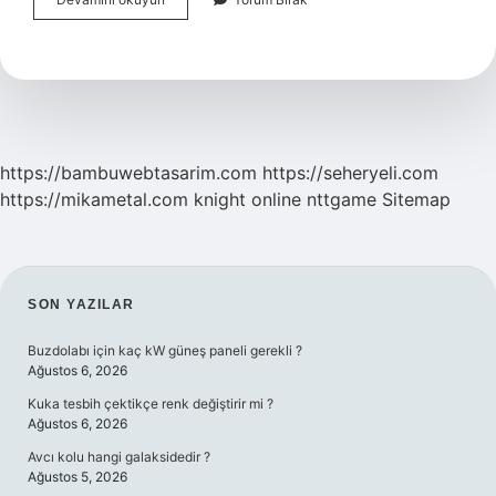
Tipi
Alarm
Sistemleri
Nasıl
Çalışır
https://bambuwebtasarim.com
https://seheryeli.com
https://mikametal.com
knight online
nttgame
Sitemap
SIDEBAR
SON YAZILAR
Buzdolabı için kaç kW güneş paneli gerekli ?
Ağustos 6, 2026
Kuka tesbih çektikçe renk değiştirir mi ?
Ağustos 6, 2026
Avcı kolu hangi galaksidedir ?
Ağustos 5, 2026