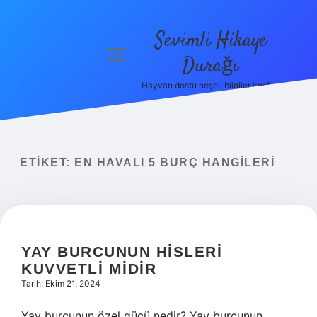
Sevimli Hikaye
menüyü
Durağı
aç
Hayvan dostu neşeli bilgiler keşfet!
Anasayfa
Gizlilik
Politikası
ETIKET:
EN HAVALI 5 BURÇ HANGILERI
Yasal Uyarı
Hakkımızda
YAY BURCUNUN HISLERI
KUVVETLI MIDIR
Tarih: Ekim 21, 2024
Yay burcunun özel gücü nedir? Yay burcunun