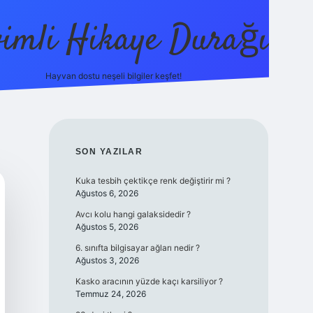
vimli Hikaye Durağı
Hayvan dostu neşeli bilgiler keşfet!
tps://betci.co/
vdcasino
vdcasino güncel giriş
betexper.xyz
tu
SIDEBAR
SON YAZILAR
Kuka tesbih çektikçe renk değiştirir mi ?
Ağustos 6, 2026
Avcı kolu hangi galaksidedir ?
Ağustos 5, 2026
6. sınıfta bilgisayar ağları nedir ?
Ağustos 3, 2026
Kasko aracının yüzde kaçı karsiliyor ?
Temmuz 24, 2026