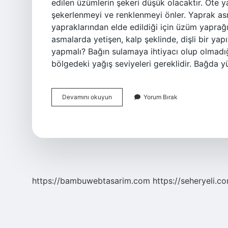
edilen üzümlerin şekeri düşük olacaktır. Öte
şekerlenmeyi ve renklenmeyi önler. Yaprak a
yapraklarından elde edildiği için üzüm yaprağı
asmalarda yetişen, kalp şeklinde, dişli bir yap
yapmalı? Bağın sulamaya ihtiyacı olup olmadığı
bölgedeki yağış seviyeleri gereklidir. Bağda y
Aşısız
Devamını okuyun
Yorum Bırak
Asma
Üzüm
Verir
Mi
https://bambuwebtasarim.com
https://seheryeli.c