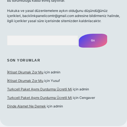
bu sorumluluğu kabul etmiş sayılırlar.
Hukuka ve yasal düzenlemelere aykırı olduğunu düşündüğünüz
içerikleri,
backlinkpanelicomtr@gmail.com
adresine bildirmeniz halinde,
ilgili içerikler yasal süre içerisinde sitemizden kaldırılacaktır.
Arama
SON YORUMLAR
İKtisat Okumak Zor Mu
için
admin
İKtisat Okumak Zor Mu
için
Yusuf
Turkcell Paket Aşımı Durdurma Ücretli Mi
için
admin
Turkcell Paket Aşımı Durdurma Ücretli Mi
için
Cengaver
Dinde Alamet Ne Demek
için
admin