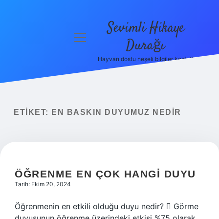
Sevimli Hikaye
menüyü
Durağı
aç
Hayvan dostu neşeli bilgiler keşfet!
Anasayfa
Gizlilik
Politikası
ETIKET:
EN BASKIN DUYUMUZ NEDIR
Yasal Uyarı
Hakkımızda
ÖĞRENME EN ÇOK HANGI DUYU
Tarih: Ekim 20, 2024
Öğrenmenin en etkili olduğu duyu nedir?  Görme
duyusunun öğrenme üzerindeki etkisi %75 olarak