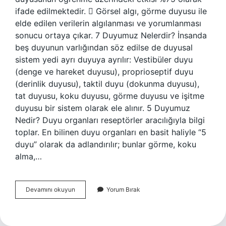
ifade edilmektedir.  Görsel algı, görme duyusu ile
elde edilen verilerin algılanması ve yorumlanması
sonucu ortaya çıkar. 7 Duyumuz Nelerdir? İnsanda
beş duyunun varlığından söz edilse de duyusal
sistem yedi ayrı duyuya ayrılır: Vestibüler duyu
(denge ve hareket duyusu), proprioseptif duyu
(derinlik duyusu), taktil duyu (dokunma duyusu),
tat duyusu, koku duyusu, görme duyusu ve işitme
duyusu bir sistem olarak ele alınır. 5 Duyumuz
Nedir? Duyu organları reseptörler aracılığıyla bilgi
toplar. En bilinen duyu organları en basit haliyle “5
duyu” olarak da adlandırılır; bunlar görme, koku
alma,…
Öğrenme
Devamını okuyun
Yorum Bırak
En
Çok
Hangi
Duyu