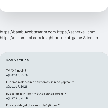
Bulabiliyor
Mu
https://bambuwebtasarim.com
https://seheryeli.com
https://mikametal.com
knight online
nttgame
Sitemap
SIDEBAR
SON YAZILAR
TV AV 1 nedir ?
Ağustos 8, 2026
Kurutma makinesinin çekmemesi için ne yapmalı ?
Ağustos 7, 2026
Buzdolabı için kaç kW güneş paneli gerekli ?
Ağustos 6, 2026
Kuka tesbih çektikçe renk değiştirir mi ?