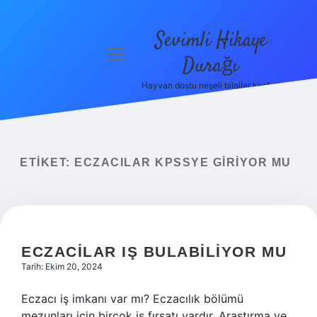
Sevimli Hikaye
menüyü
Durağı
aç
Hayvan dostu neşeli bilgiler keşfet!
Anasayfa
Gizlilik
Politikası
ETIKET:
ECZACILAR KPSSYE GIRIYOR MU
Yasal Uyarı
Hakkımızda
ECZACILAR IŞ BULABILIYOR MU
Tarih: Ekim 20, 2024
Eczacı iş imkanı var mı? Eczacılık bölümü
mezunları için birçok iş fırsatı vardır. Araştırma ve