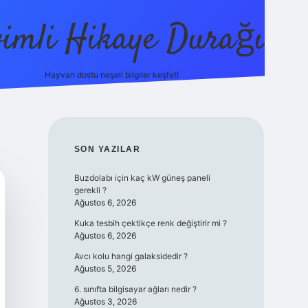
vimli Hikaye Durağı
Hayvan dostu neşeli bilgiler keşfet!
https://betci.co/
vdcasino
vdcasino güncel giriş
betexper
SIDEBAR
SON YAZILAR
Buzdolabı için kaç kW güneş paneli
gerekli ?
Ağustos 6, 2026
Kuka tesbih çektikçe renk değiştirir mi ?
Ağustos 6, 2026
Avcı kolu hangi galaksidedir ?
Ağustos 5, 2026
6. sınıfta bilgisayar ağları nedir ?
Ağustos 3, 2026