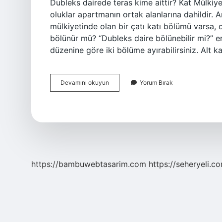
Dubleks dairede teras kime aittir? Kat Mülkiyeti
oluklar apartmanın ortak alanlarına dahildir. 
mülkiyetinde olan bir çatı katı bölümü varsa, o
bölünür mü? “Dubleks daire bölünebilir mi?” en 
düzenine göre iki bölüme ayırabilirsiniz. Alt k
Apartman
Devamını okuyun
Yorum Bırak
Dubleks
Ne
Demek
https://bambuwebtasarim.com
https://seheryeli.c