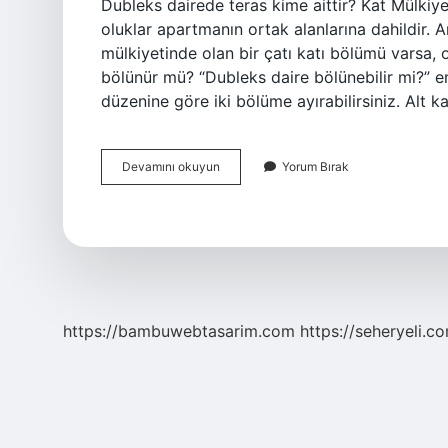
Dubleks dairede teras kime aittir? Kat Mülkiyeti
oluklar apartmanın ortak alanlarına dahildir. 
mülkiyetinde olan bir çatı katı bölümü varsa, o
bölünür mü? “Dubleks daire bölünebilir mi?” en 
düzenine göre iki bölüme ayırabilirsiniz. Alt k
Apartman
Devamını okuyun
Yorum Bırak
Dubleks
Ne
Demek
https://bambuwebtasarim.com
https://seheryeli.c