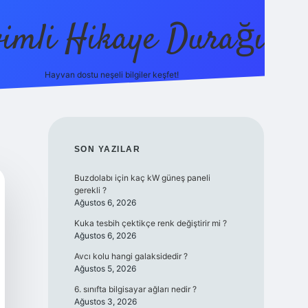
vimli Hikaye Durağı
Hayvan dostu neşeli bilgiler keşfet!
https://betci.co/
vdcasino
vdcasino güncel giriş
betexper.
SIDEBAR
SON YAZILAR
Buzdolabı için kaç kW güneş paneli
gerekli ?
Ağustos 6, 2026
Kuka tesbih çektikçe renk değiştirir mi ?
Ağustos 6, 2026
Avcı kolu hangi galaksidedir ?
Ağustos 5, 2026
6. sınıfta bilgisayar ağları nedir ?
Ağustos 3, 2026