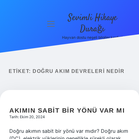
Sevimli Hikaye
menüyü
Durağı
aç
Hayvan dostu neşeli bilgiler keşfet!
Anasayfa
Gizlilik
Politikası
ETIKET:
DOĞRU AKIM DEVRELERI NEDIR
Yasal Uyarı
Hakkımızda
AKIMIN SABIT BIR YÖNÜ VAR MI
Tarih: Ekim 20, 2024
Doğru akımın sabit bir yönü var mıdır? Doğru akım
(DC), elektrik yüklerinin genellikle sürekli olarak