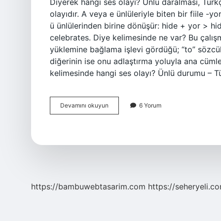
Diyerek hangi ses olayı? Ünlü daralması, Türk
olayıdır. A veya e ünlüleriyle biten bir fiile -yo
ü ünlülerinden birine dönüşür: hide + yor > hi
celebrates. Diye kelimesinde ne var? Bu çalışm
yüklemine bağlama işlevi gördüğü; “to” sözcükl
diğerinin ise onu adlaştırma yoluyla ana cümle
kelimesinde hangi ses olayı? Ünlü durumu – Tü
Diyerek
Devamını okuyun
6 Yorum
Kelimesinin
Ses
Olayı
Nedir
https://bambuwebtasarim.com
https://seheryeli.c