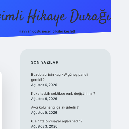
vimli Hikaye Durağı
Hayvan dostu neşeli bilgiler keşfet!
https://betci.co/
vdcasino
vdcasino güncel giriş
betexper
SIDEBAR
SON YAZILAR
Buzdolabı için kaç kW güneş paneli
gerekli ?
Ağustos 6, 2026
Kuka tesbih çektikçe renk değiştirir mi ?
Ağustos 6, 2026
Avcı kolu hangi galaksidedir ?
Ağustos 5, 2026
6. sınıfta bilgisayar ağları nedir ?
Ağustos 3, 2026