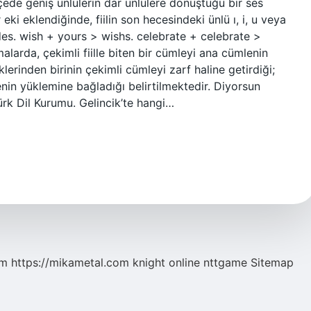
çede geniş ünlülerin dar ünlülere dönüştüğü bir ses
r eki eklendiğinde, fiilin son hecesindeki ünlü ı, i, u veya
des. wish + yours > wishs. celebrate + celebrate >
alarda, çekimli fiille biten bir cümleyi ana cümlenin
erinden birinin çekimli cümleyi zarf haline getirdiği;
nin yüklemine bağladığı belirtilmektedir. Diyorsun
rk Dil Kurumu. Gelincik’te hangi…
om
https://mikametal.com
knight online
nttgame
Sitemap