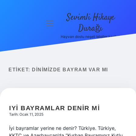
Sevimli Hikaye
menüyü
Durağı
aç
Hayvan dostu neşeli bilgiler keşfet!
Anasayfa
Gizlilik
Politikası
ETIKET:
DINIMIZDE BAYRAM VAR MI
Yasal Uyarı
Hakkımızda
IYI BAYRAMLAR DENIR MI
Tarih: Ocak 11, 2025
İyi bayramlar yerine ne denir? Türkiye. Türkiye,
KKTC ve Azerbaycan’da “Kurban Bayramınız Kutlu