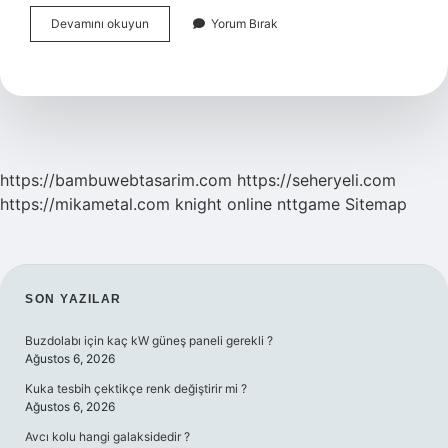
Pamukkale
Devamını okuyun
Yorum Bırak
Neyi
Ile
Meşhur
https://bambuwebtasarim.com
https://seheryeli.com
https://mikametal.com
knight online
nttgame
Sitemap
SIDEBAR
SON YAZILAR
Buzdolabı için kaç kW güneş paneli gerekli ?
Ağustos 6, 2026
Kuka tesbih çektikçe renk değiştirir mi ?
Ağustos 6, 2026
Avcı kolu hangi galaksidedir ?