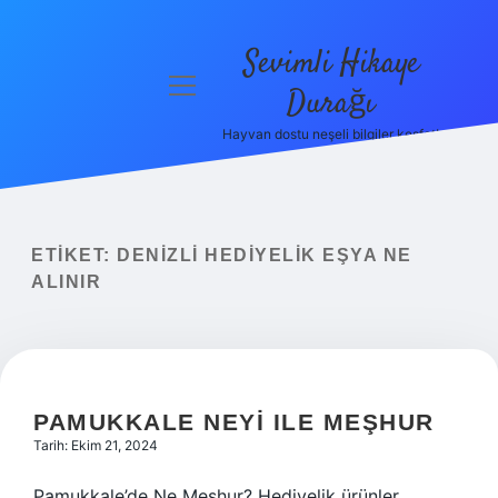
Sevimli Hikaye
menüyü
Durağı
aç
Hayvan dostu neşeli bilgiler keşfet!
Anasayfa
Gizlilik
Politikası
ETIKET:
DENIZLI HEDIYELIK EŞYA NE
Yasal Uyarı
ALINIR
Hakkımızda
PAMUKKALE NEYI ILE MEŞHUR
Tarih: Ekim 21, 2024
Pamukkale’de Ne Meşhur? Hediyelik ürünler