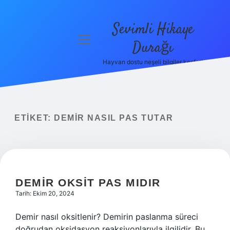
Sevimli Hikaye
menüyü
Durağı
aç
Hayvan dostu neşeli bilgiler keşfet!
Anasayfa
Gizlilik
Politikası
ETIKET:
DEMIR NASIL PAS TUTAR
Yasal Uyarı
Hakkımızda
DEMIR OKSIT PAS MIDIR
Tarih: Ekim 20, 2024
Demir nasıl oksitlenir? Demirin paslanma süreci
doğrudan oksidasyon reaksiyonlarıyla ilgilidir. Bu