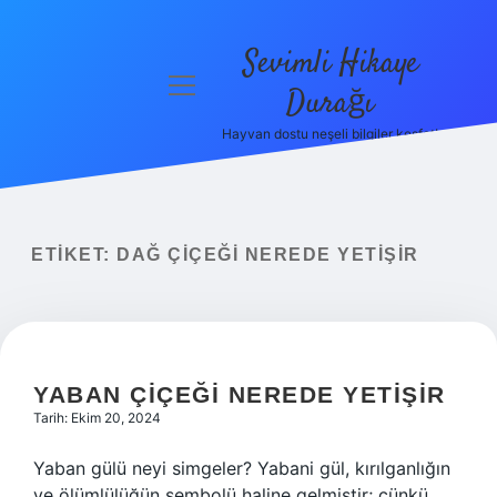
Sevimli Hikaye
menüyü
Durağı
aç
Hayvan dostu neşeli bilgiler keşfet!
Anasayfa
Gizlilik
Politikası
ETIKET:
DAĞ ÇIÇEĞI NEREDE YETIŞIR
Yasal Uyarı
Hakkımızda
YABAN ÇIÇEĞI NEREDE YETIŞIR
Tarih: Ekim 20, 2024
Yaban gülü neyi simgeler? Yabani gül, kırılganlığın
ve ölümlülüğün sembolü haline gelmiştir; çünkü