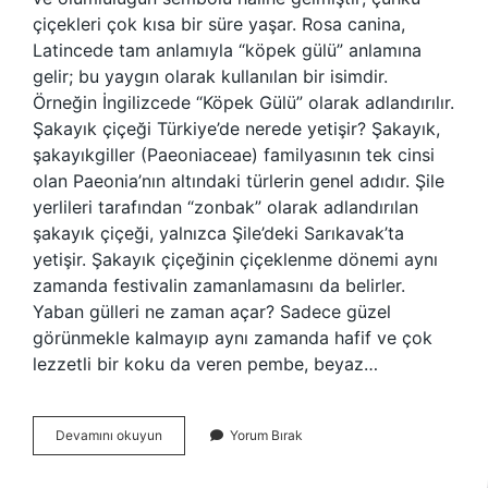
çiçekleri çok kısa bir süre yaşar. Rosa canina,
Latincede tam anlamıyla “köpek gülü” anlamına
gelir; bu yaygın olarak kullanılan bir isimdir.
Örneğin İngilizcede “Köpek Gülü” olarak adlandırılır.
Şakayık çiçeği Türkiye’de nerede yetişir? Şakayık,
şakayıkgiller (Paeoniaceae) familyasının tek cinsi
olan Paeonia’nın altındaki türlerin genel adıdır. Şile
yerlileri tarafından “zonbak” olarak adlandırılan
şakayık çiçeği, yalnızca Şile’deki Sarıkavak’ta
yetişir. Şakayık çiçeğinin çiçeklenme dönemi aynı
zamanda festivalin zamanlamasını da belirler.
Yaban gülleri ne zaman açar? Sadece güzel
görünmekle kalmayıp aynı zamanda hafif ve çok
lezzetli bir koku da veren pembe, beyaz…
Yaban
Devamını okuyun
Yorum Bırak
Çiçeği
Nerede