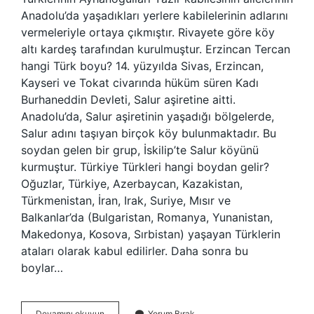
Anadolu’da yaşadıkları yerlere kabilelerinin adlarını
vermeleriyle ortaya çıkmıştır. Rivayete göre köy
altı kardeş tarafından kurulmuştur. Erzincan Tercan
hangi Türk boyu? 14. yüzyılda Sivas, Erzincan,
Kayseri ve Tokat civarında hüküm süren Kadı
Burhaneddin Devleti, Salur aşiretine aitti.
Anadolu’da, Salur aşiretinin yaşadığı bölgelerde,
Salur adını taşıyan birçok köy bulunmaktadır. Bu
soydan gelen bir grup, İskilip’te Salur köyünü
kurmuştur. Türkiye Türkleri hangi boydan gelir?
Oğuzlar, Türkiye, Azerbaycan, Kazakistan,
Türkmenistan, İran, Irak, Suriye, Mısır ve
Balkanlar’da (Bulgaristan, Romanya, Yunanistan,
Makedonya, Kosova, Sırbistan) yaşayan Türklerin
ataları olarak kabul edilirler. Daha sonra bu
boylar…
Yazır
Devamını okuyun
Yorum Bırak