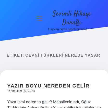
Sevimli Hikaye
menüyü
Durağı
aç
Hayvan dostu neşeli bilgiler keşfet!
Anasayfa
Gizlilik
Politikası
ETIKET:
ÇEPNI TÜRKLERI NEREDE YAŞAR
Yasal Uyarı
Hakkımızda
YAZIR BOYU NEREDEN GELIR
Tarih: Ekim 20, 2024
Yazır ismi nereden gelir? Mahallenin adı, Oğuz
Türklerinin Ayhanoğulları Yazır kabilesinin ailelerinin